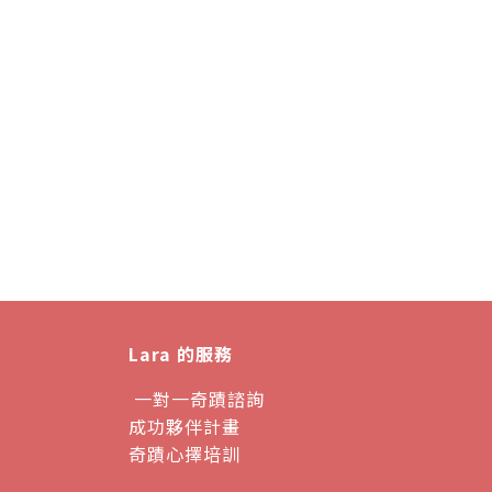
Lara 的服務
一對一奇蹟諮詢
成功夥伴計畫
奇蹟心擇培訓