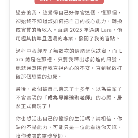
過去的我，總覺得自己好像會這個、懂那個，
卻始終不知道該如何把自己的核心能力，轉換
成實質的新收入。直到 2025 年遇到 Lara，他
用極其精準且溫暖的專業，撥開了我的盲點。
過程中我經歷了無數次的情緒起伏跌宕，而 L
ara 總是在那裡，只要我釋出想前進的訊號，
她就願意陪伴我直視內心的不安，直到我敢打
破那個恐懼的幻覺。
最後，那個被自己遺忘了十多年、以為這輩子
不會實現的「
成為專業瑜珈老師
」的心願，居
然正式實現了！
你也想活出自己的憧憬的生活嗎？請相信，你
缺的不是能力，可能只是一位能看透你天賦、
陪你破關的靈魂導師。