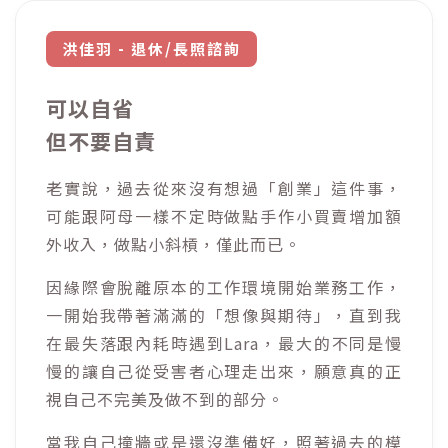
洪佳羽 - 退休/長照諮詢
可以自省
但不要自責
老實說，過去從來沒有想過「創業」這件事，
可能跟阿母一樣不定時做點手作小買賣增加額
外收入，做點小斜槓，僅此而已。
因緣際會脫離原本的工作環境開始業務工作，
一開始我帶著滿滿的「想像與期待」，直到我
在最失落跟內耗時遇到Lara，最大的不同是慢
慢的讓自己從受害者心理走出來，願意真的正
視自己不完美及做不到的部分。
當我自己撞牆或是還沒準備好，照著過去的模