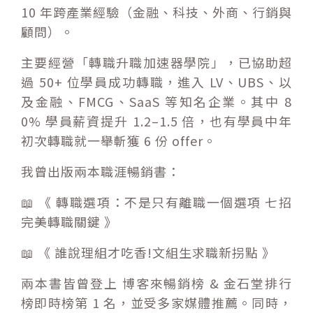
10 年跨產業經驗（金融、科技、外商、行銷與
顧問）。
主要經營「
轉職升職加速器學院
」，已協助超
過 50+ 位學員成功轉職，進入 LV、UBS、以
及金融、FMCG、SaaS 等知名企業。其中 8
0% 學員薪資提升 1.2–1.5 倍，也有學員中年
初次轉職就一舉斬獲 6 份 offer。
我曾出版兩本職涯暢銷書：
📖 《
轉職選項：不是只有離職一個選項 七招
完美轉職關鍵
》
📖 《
誰說理組才吃香!文組生求職新拐點
》
兩本書皆曾登上 博客來暢銷榜 & 金石堂排行
榜即時榜第 1 名，並受多家媒體推薦。同時，