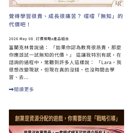
覺得學習很貴、成長很痛苦？ 嚐嚐「無知」的
代價吧！
2026 May 08
訂價策略x產品組合
富蘭克林曾說過： 「如果你認為教育很昂貴，那麼
你應該試一試無知的代價。」 這讓我特別有感，在
諮詢的過程中，常聽到許多人這樣說： 「Lara，我
很想改變現狀，但現在真的沒錢、也沒時間去學
習、去...
閱讀更多