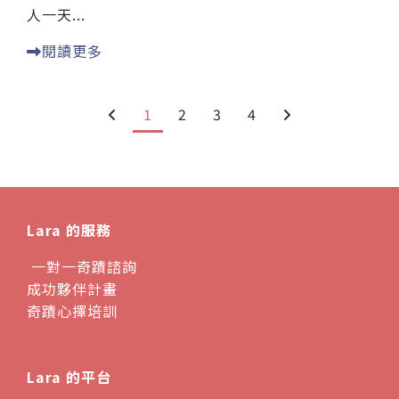
人一天...
閱讀更多
1
2
3
4
Lara 的服務
一對一奇蹟諮詢
成功夥伴計畫
奇蹟心擇培訓
Lara 的平台