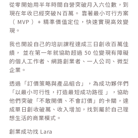
從零開始用半年時間自營突破月入六位數，到
現在年收已經突破Ｎ百萬。 靠著最小可行方案
（ MVP ）+ 精準價值定位，快速實現高效變
現。
我也開設自己的培訓課程達成三日創收百萬佳
績， 並在第一年就協助超過 50 位變現有障礙
的個人工作者、網路創業者、一人公司、微型
企業。
透過「訂價策略與產品組合」，為成功夥伴們
「以最小可行性，打造最短成功路徑 」，協助
他們突破「不敢開價、不會訂價」的卡關，達
成單日創收破萬、收入增加，找到屬於自己理
想生活的商業模式。
創業成功找 Lara