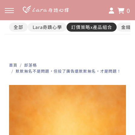
0
全部
Lara奇蹟心學
訂價策略x產品組合
金錢
首頁
部落格
默默無名不是問題，但投了廣告還默默無名，才是問題！