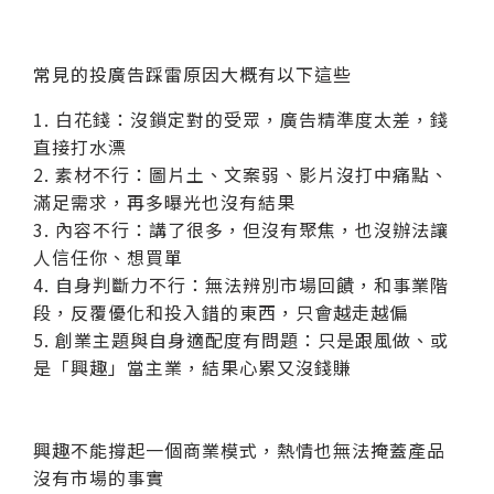
常見的投廣告踩雷原因大概有以下這些
1. 白花錢：沒鎖定對的受眾，廣告精準度太差，錢
直接打水漂
2. 素材不行：圖片土、文案弱、影片沒打中痛點、
滿足需求，再多曝光也沒有結果
3. 內容不行：講了很多，但沒有聚焦，也沒辦法讓
人信任你、想買單
4. 自身判斷力不行：無法辨別市場回饋，和事業階
段，反覆優化和投入錯的東西，只會越走越偏
5. 創業主題與自身適配度有問題：只是跟風做、或
是「興趣」當主業，結果心累又沒錢賺
興趣不能撐起一個商業模式，熱情也無法掩蓋產品
沒有市場的事實