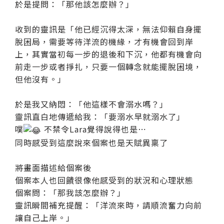
於是提問：「那他該怎麼辦？」
收到的靈訊是「他已經沉得太深，無法仰賴自身擺
脫困局，需要等待洋流的機緣，才有機會回到岸
上，其實當初每一步的退後和下沉，他都有機會向
前走一步或者掙扎，只要一個轉念就能擺脫困境，
但他沒有。」
於是我又納悶：「他這樣不會溺水嗎？」
靈訊直白地傳遞給我：「要溺水早就溺水了」
噗
不禁令Lara覺得說得也是⋯
同時感受到這麼說來個案也是天賦異稟了
將畫面描述給個案後
個案本人也回饋很像他感受到的狀況和心理狀態
個案問：「那我該怎麼辦？」
靈訊瞬間補充提醒：「洋流來時，請順流奮力向前
讓自己上岸。」