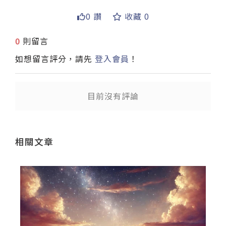
0 讚
收藏 0
送出
0
則留言
如想留言評分，請先
登入會員
！
目前沒有評論
相關文章