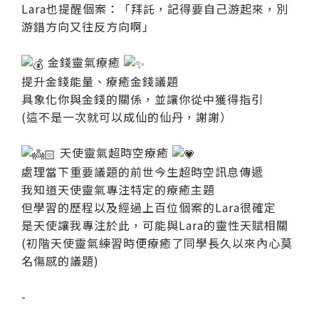
Lara也提醒個案：「拜託，記得要自己游起來，別
游錯方向又往反方向啊」
金錢靈氣療癒
提升金錢能量、療癒金錢議題
具象化你與金錢的關係，並讓你從中獲得指引
(這不是一次就可以成仙的仙丹，謝謝）
天使靈氣超時空療癒
處理當下重要議題的前世今生超時空訊息傳遞
我知道天使靈氣專注特定的療癒主題
但學習的歷程以及經過上百位個案的Lara很確定
是天使讓我專注於此，可能與Lara的靈性天賦相關
(初階天使靈氣練習時便療癒了同學長久以來內心莫
名傷感的議題)
-