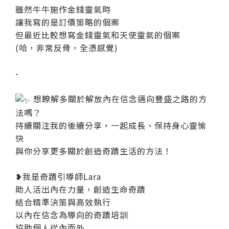
雖然牛牛施作金錢靈氣時
讓我寫的是訂價策略的個案
但最近比較想寫金錢靈氣和天使靈氣的個案
(哈，非常反骨，全憑感覺)
-
想瞭解多關於解放內在信念邁向豐盛之路的方
法嗎？
持續關注我的後續分享，一起成長、保持身心靈愉
快
與你分享更多關於創造奇蹟生活的方法！
❥我是奇蹟引導師Lara
助人活出內在力量，創造生命奇蹟
結合精準決策與高效執行
以內在信念為導向的奇蹟培訓
協助個人從內而外