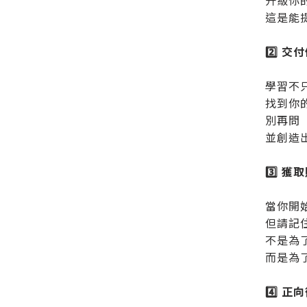
升級你
這是能
2️⃣ 交
學習不
找到你
別再問
並創造出
3️⃣ 
當你開
但請記
不是為
而是為
4️⃣ 正