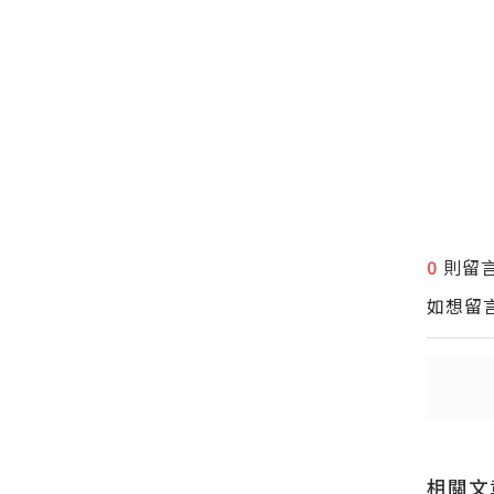
0
則留
送出
送出
如想留
相關文