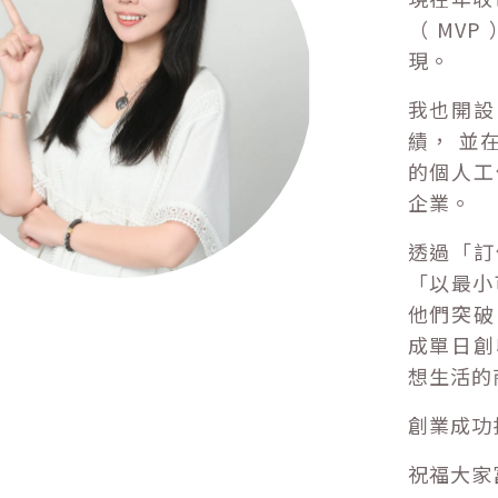
（ MV
現。
我也開設
績， 並
的個人工
企業。
透過「訂
「以最小
他們突破
成單日創
想生活的
創業成功找
祝福大家