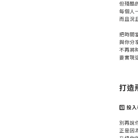
但殘酷
每個人
而且況
把時間
與你分
不再將
要實現
打造
1️⃣ 投
別再說
正是因