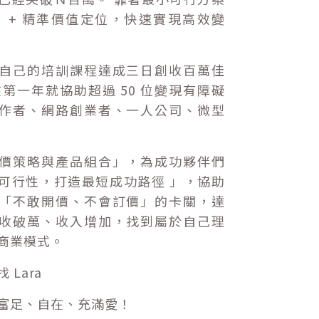
P ）+ 精準價值定位，快速實現高效變
自己的培訓課程達成三日創收百萬佳
在第一年就協助超過 50 位變現有障礙
作者、網路創業者、一人公司、微型
價策略與產品組合」，為成功夥伴們
可行性，打造最短成功路徑 」，協助
「不敢開價、不會訂價」的卡關，達
收破萬、收入增加，找到屬於自己理
商業模式。
 Lara
富足、自在、充滿愛！