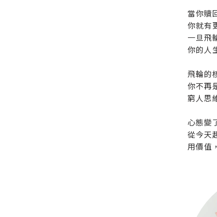
當你贖
你就有
一旦飛
你的人
飛輪的
你不再
窮人思
心態變
從今天
用價值