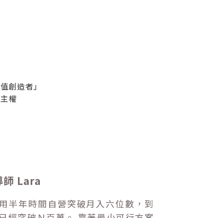
價值創造者」
自主權
師 Lara
用半年時間自營突破月入六位數，到
已經突破Ｎ百萬。 靠著最小可行方案