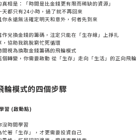
的真相是：「時間是比金錢更有限而稀缺的資源」
一天都只有24小時，過了就不再回來
且你永遠無法確定明天和意外，何者先到來
當作兌換金錢的籌碼，注定只能在「生存線」上掙扎
享，協助我跳脫窮忙死循環
時間視為換取金錢籌碼的飛輪模式
這個轉變，你需要啟動 從「生存」走向「生活」的正向飛輪
飛輪模式的四個步驟
入學習 (啟動點)
你沒時間學習
為忙著「生存」，才更需要投資自己