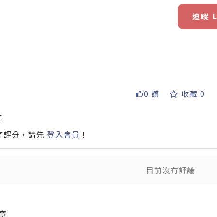
追蹤 L
0 讚
收藏 0
言
送
言評分，請先
登入會員
！
送出
目前沒有評論
章