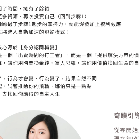
回了時間，擁有了餘裕
更多資源，再次投資自己（回到步驟1）
輪跨過了步驟1起步的摩擦力，動能爆發加上複利效應
生將進入自動加速的飛輪模式！
核心源於【身分認同轉變】
是一個「出賣時間的打工者」，而是一個「提供解決方案的
維，讓你用時間換金錢，富人思維，讓你用價值換回生命的
了，行為才會變，行為變了，結果自然不同
起，試著推動你的飛輪，哪怕只是一點點
，去換回你應得的自主人生
奇蹟引導
從零開始
現在年收