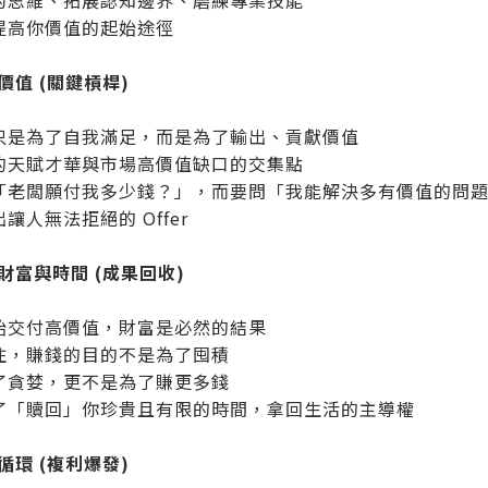
的思維、拓展認知邊界、磨練專業技能
提高你價值的起始途徑
付價值 (關鍵槓桿)
只是為了自我滿足，而是為了輸出、貢獻價值
的天賦才華與市場高價值缺口的交集點
「老闆願付我多少錢？」，而要問「我能解決多有價值的問
讓人無法拒絕的 Offer
獲取財富與時間 (成果回收)
始交付高價值，財富是必然的結果
住，賺錢的目的不是為了囤積
了貪婪，更不是為了賺更多錢
了「贖回」你珍貴且有限的時間，拿回生活的主導權
向循環 (複利爆發)