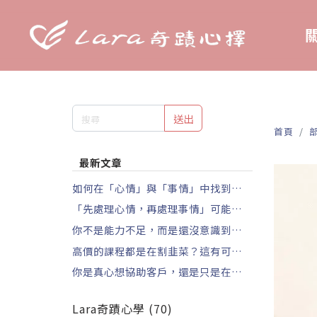
關
送出
首頁
最新文章
如何在「心情」與「事情」中找到平
衡？三個立即可用的方法
「先處理心情，再處理事情」可能正在
拖垮你的進度
你不是能力不足，而是還沒意識到繼續
拖延的代價
高價的課程都是在割韭菜？這有可能是
你自己造成的
你是真心想協助客戶，還是只是在消除
你的焦慮？
Lara奇蹟心學 (70)