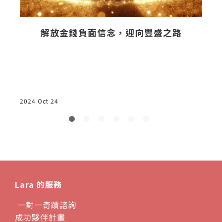
是
解放金錢負面信念，迎向豐盛之路
2024 Oct 24
2
Lara 的服務
一對一奇蹟諮詢
成功夥伴計畫