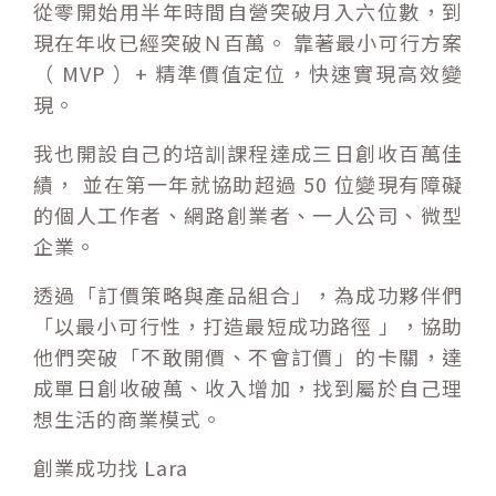
從零開始用半年時間自營突破月入六位數，到
現在年收已經突破Ｎ百萬。 靠著最小可行方案
（ MVP ）+ 精準價值定位，快速實現高效變
現。
我也開設自己的培訓課程達成三日創收百萬佳
績， 並在第一年就協助超過 50 位變現有障礙
的個人工作者、網路創業者、一人公司、微型
企業。
透過「訂價策略與產品組合」，為成功夥伴們
「以最小可行性，打造最短成功路徑 」，協助
他們突破「不敢開價、不會訂價」的卡關，達
成單日創收破萬、收入增加，找到屬於自己理
想生活的商業模式。
創業成功找 Lara