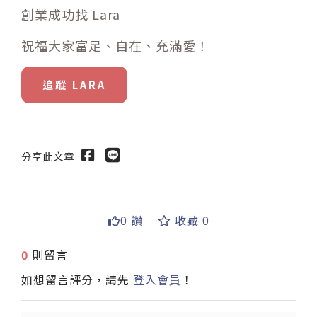
創業成功找 Lara
祝福大家富足、自在、充滿愛！
追蹤 LARA
分享此文章
0 讚
收藏 0
送出
0
則留言
如想留言評分，請先
登入會員
！