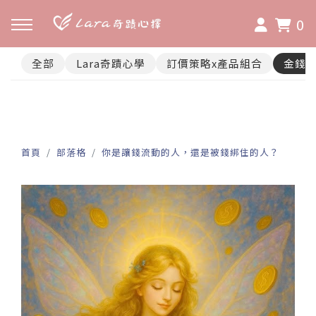
0
全部
Lara奇蹟心學
訂價策略x產品組合
金錢
首頁
部落格
你是讓錢流動的人，還是被錢綁住的人？