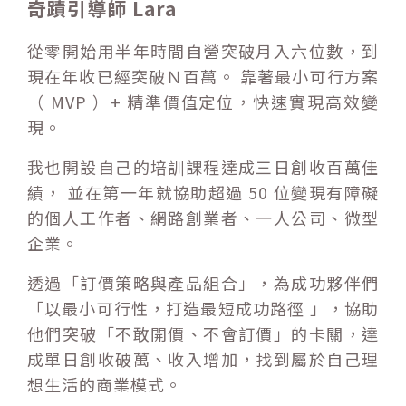
奇蹟引導師 Lara
從零開始用半年時間自營突破月入六位數，到
現在年收已經突破Ｎ百萬。 靠著最小可行方案
（ MVP ）+ 精準價值定位，快速實現高效變
現。
我也開設自己的培訓課程達成三日創收百萬佳
績， 並在第一年就協助超過 50 位變現有障礙
的個人工作者、網路創業者、一人公司、微型
企業。
透過「訂價策略與產品組合」，為成功夥伴們
「以最小可行性，打造最短成功路徑 」，協助
他們突破「不敢開價、不會訂價」的卡關，達
成單日創收破萬、收入增加，找到屬於自己理
想生活的商業模式。