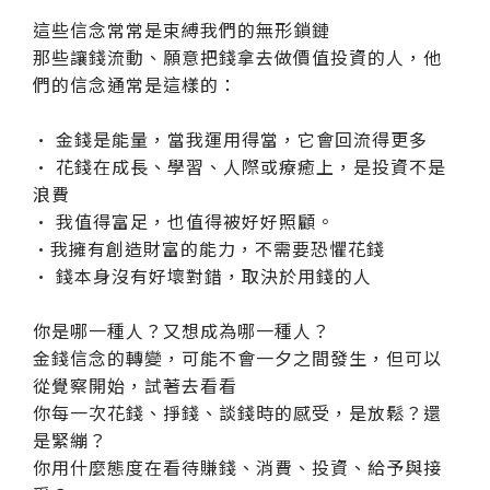
這些信念常常是束縛我們的無形鎖鏈
那些讓錢流動、願意把錢拿去做價值投資的人，他
們的信念通常是這樣的：
• 金錢是能量，當我運用得當，它會回流得更多
• 花錢在成長、學習、人際或療癒上，是投資不是
浪費
• 我值得富足，也值得被好好照顧。
•我擁有創造財富的能力，不需要恐懼花錢
• 錢本身沒有好壞對錯，取決於用錢的人
你是哪一種人？又想成為哪一種人？
金錢信念的轉變，可能不會一夕之間發生，但可以
從覺察開始，試著去看看
你每一次花錢、掙錢、談錢時的感受，是放鬆？還
是緊繃？
你用什麼態度在看待賺錢、消費、投資、給予與接