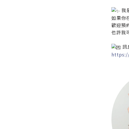
我是
如果你
歡迎預
也許我
訊
https: