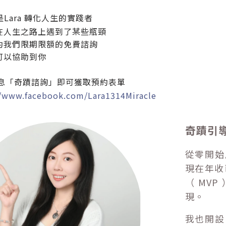
Lara 轉化人生的實踐者
在人生之路上遇到了某些瓶頸
約我們限期限額的免費諮詢
可以協助到你
息「奇蹟諮詢」即可獲取預約表單
//www.facebook.com/Lara1314Miracle
奇蹟引導
從零開始
現在年收
（ MV
現。
我也開設