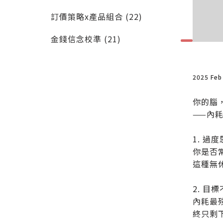
訂價策略x產品組合 (22)
金錢信念校準 (21)
2025 Feb
你的腦
——內
1. 過
你是否
這種無
2. 目
內耗最
終只剩