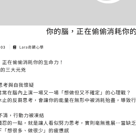
你的腦，正在偷偷消耗你
 03
Lara奇蹟心學
，正在偷偷消耗你的生命力！
耗的三大元兇
度思考與自我懷疑
常常在腦內上演一場又一場「想做但又不確定」的心理戰？
休止的反芻思考，會讓你的能量在無形中被消耗殆盡，導致
標不清，行動力被凍結
殘忍的一點，就是讓人看似努力思考，實則毫無進展⋯當缺
下「想很多、做很少」的疲憊感