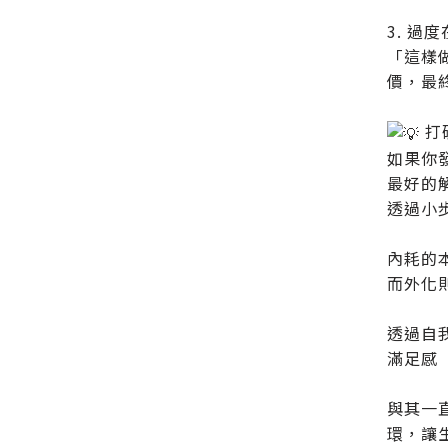
3. 過
「這樣
價，最
打
如果你
最好的
透過小
內耗的
而外化
透過自
滿足感
與其一
環，讓