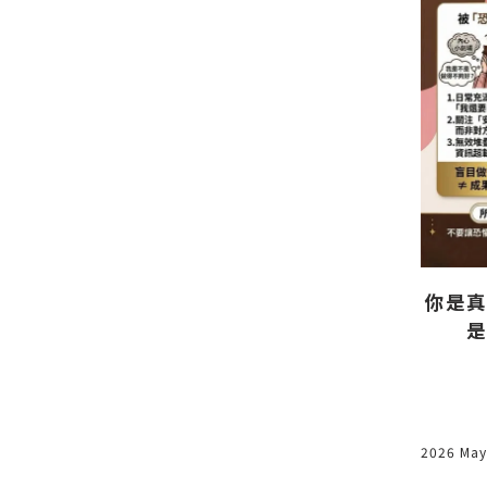
想要豐盛長久？先成為先知先
的財富之
覺的人！
你是真
是
2025 Sep 25
2026 May