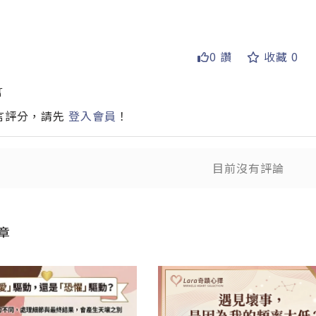
0 讚
收藏 0
送出
言
送
言評分，請先
登入會員
！
目前沒有評論
章