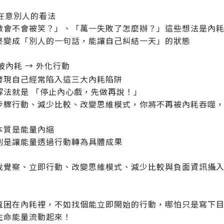
度在意別人的看法
做會不會被笑？」、「萬一失敗了怎麼辦？」這些想法是內
終變成「別人的一句話，能讓自己糾結一天」的狀態
破內耗 → 外化行動
發現自己經常陷入這三大內耗陷阱
解法就是 「停止內心戲，先做再說！」
步驟行動、減少比較、改變思維模式，你將不再被內耗吞噬
本質是能量內縮
則是讓能量透過行動轉為具體成果
我覺察、立即行動、改變思維模式、減少比較與負面資訊攝
直困在內耗裡，不如找個能立即開始的行動，哪怕只是寫下
生命能量流動起來！