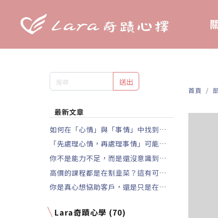
關
送出
首頁
最新文章
如何在「心情」與「事情」中找到平
衡？三個立即可用的方法
「先處理心情，再處理事情」可能正在
拖垮你的進度
你不是能力不足，而是還沒意識到繼續
拖延的代價
高價的課程都是在割韭菜？這有可能是
你自己造成的
你是真心想協助客戶，還是只是在消除
你的焦慮？
Lara奇蹟心學 (70)