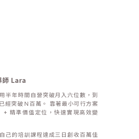
師 Lara
用半年時間自營突破月入六位數，到
已經突破Ｎ百萬。 靠著最小可行方案
P ）+ 精準價值定位，快速實現高效變
自己的培訓課程達成三日創收百萬佳