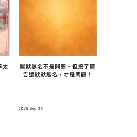
默默無名不是問題，但投了廣
率太
產品組合就
告還默默無名，才是問題！
一
2025 Sep 25
2024 Oct 24