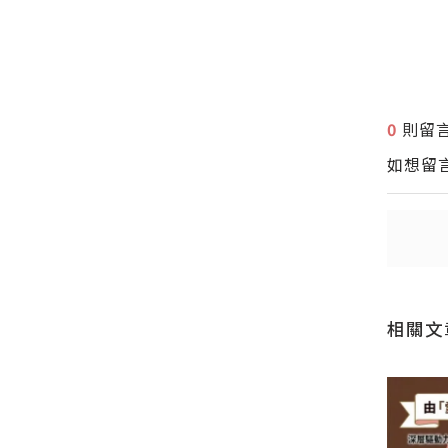
0
則留
送出
送出
如想留
相關文