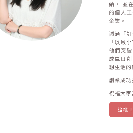
績， 並
的個人工
企業。
透過「訂
「以最小
他們突破
成單日創
想生活的
創業成功找
祝福大家
追蹤 L